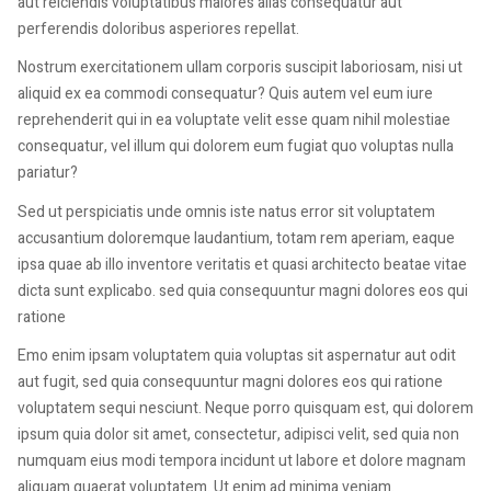
aut reiciendis voluptatibus maiores alias consequatur aut
perferendis doloribus asperiores repellat.
Nostrum exercitationem ullam corporis suscipit laboriosam, nisi ut
aliquid ex ea commodi consequatur? Quis autem vel eum iure
reprehenderit qui in ea voluptate velit esse quam nihil molestiae
consequatur, vel illum qui dolorem eum fugiat quo voluptas nulla
pariatur?
Sed ut perspiciatis unde omnis iste natus error sit voluptatem
accusantium doloremque laudantium, totam rem aperiam, eaque
ipsa quae ab illo inventore veritatis et quasi architecto beatae vitae
dicta sunt explicabo. sed quia consequuntur magni dolores eos qui
ratione
Emo enim ipsam voluptatem quia voluptas sit aspernatur aut odit
aut fugit, sed quia consequuntur magni dolores eos qui ratione
voluptatem sequi nesciunt. Neque porro quisquam est, qui dolorem
ipsum quia dolor sit amet, consectetur, adipisci velit, sed quia non
numquam eius modi tempora incidunt ut labore et dolore magnam
aliquam quaerat voluptatem. Ut enim ad minima veniam.