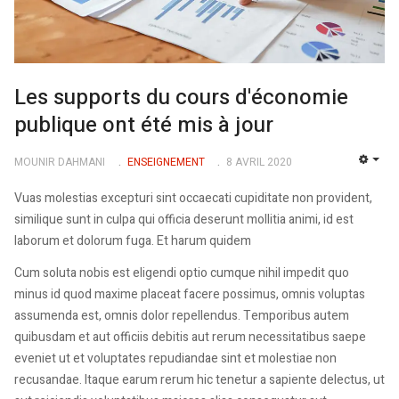
Les supports du cours d'économie
publique ont été mis à jour
MOUNIR DAHMANI
ENSEIGNEMENT
8 AVRIL 2020
EMP
Vuas molestias excepturi sint occaecati cupiditate non provident,
similique sunt in culpa qui officia deserunt mollitia animi, id est
laborum et dolorum fuga. Et harum quidem
Cum soluta nobis est eligendi optio cumque nihil impedit quo
minus id quod maxime placeat facere possimus, omnis voluptas
assumenda est, omnis dolor repellendus. Temporibus autem
quibusdam et aut officiis debitis aut rerum necessitatibus saepe
eveniet ut et voluptates repudiandae sint et molestiae non
recusandae. Itaque earum rerum hic tenetur a sapiente delectus, ut