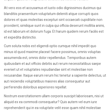
At vero eos et accusamus et iusto odio dignissimos ducimus qui
blanditiis praesentium voluptatum deleniti atque corrupti quos
dolores et quas molestias excepturi sint occaecati cupiditate non
provident, similique sunt in culpa qui officia deserunt mollitia animi,
id est laborum et dolorum fuga. Et harum quidem rerum facilis est
et expedita distinctio.
Cum soluta nobis est eligendi optio cumque nihil impedit quo
minus id quod maxime placeat facere possimus, omnis voluptas
assumenda est, omnis dolor repellendus. Temporibus autem
quibusdam et aut officiis debitis aut rerum necessitatibus saepe
eveniet ut et voluptates repudiandae sint et molestiae non
recusandae. Itaque earum rerum hic tenetur a sapiente delectus, ut
aut reiciendis voluptatibus maiores alias consequatur aut
perferendis doloribus asperiores repellat.
Nostrum exercitationem ullam corporis suscipit laboriosam, nisi ut
aliquid ex ea commodi consequatur? Quis autem vel eum iure
reprehenderit qui in ea voluptate velit esse quam nihil molestiae