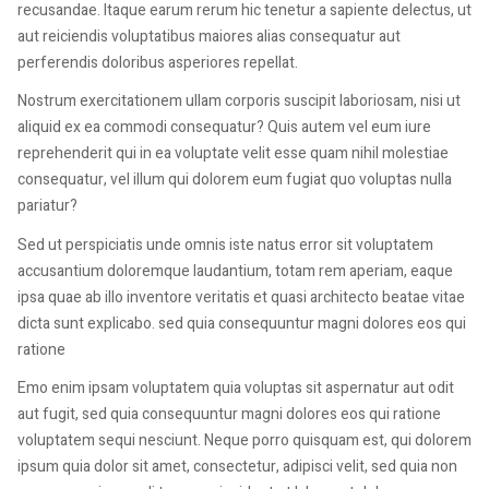
recusandae. Itaque earum rerum hic tenetur a sapiente delectus, ut
aut reiciendis voluptatibus maiores alias consequatur aut
perferendis doloribus asperiores repellat.
Nostrum exercitationem ullam corporis suscipit laboriosam, nisi ut
aliquid ex ea commodi consequatur? Quis autem vel eum iure
reprehenderit qui in ea voluptate velit esse quam nihil molestiae
consequatur, vel illum qui dolorem eum fugiat quo voluptas nulla
pariatur?
Sed ut perspiciatis unde omnis iste natus error sit voluptatem
accusantium doloremque laudantium, totam rem aperiam, eaque
ipsa quae ab illo inventore veritatis et quasi architecto beatae vitae
dicta sunt explicabo. sed quia consequuntur magni dolores eos qui
ratione
Emo enim ipsam voluptatem quia voluptas sit aspernatur aut odit
aut fugit, sed quia consequuntur magni dolores eos qui ratione
voluptatem sequi nesciunt. Neque porro quisquam est, qui dolorem
ipsum quia dolor sit amet, consectetur, adipisci velit, sed quia non