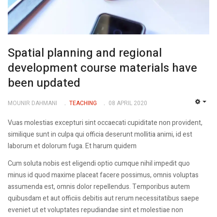
Spatial planning and regional
development course materials have
been updated
MOUNIR DAHMANI
TEACHING
08 APRIL 2020
EMP
Vuas molestias excepturi sint occaecati cupiditate non provident,
similique sunt in culpa qui officia deserunt mollitia animi, id est
laborum et dolorum fuga. Et harum quidem
Cum soluta nobis est eligendi optio cumque nihil impedit quo
minus id quod maxime placeat facere possimus, omnis voluptas
assumenda est, omnis dolor repellendus. Temporibus autem
quibusdam et aut officiis debitis aut rerum necessitatibus saepe
eveniet ut et voluptates repudiandae sint et molestiae non