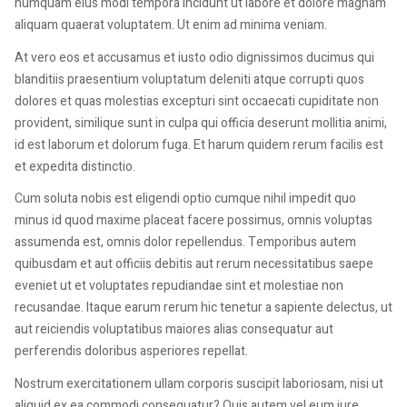
numquam eius modi tempora incidunt ut labore et dolore magnam
aliquam quaerat voluptatem. Ut enim ad minima veniam.
At vero eos et accusamus et iusto odio dignissimos ducimus qui
blanditiis praesentium voluptatum deleniti atque corrupti quos
dolores et quas molestias excepturi sint occaecati cupiditate non
provident, similique sunt in culpa qui officia deserunt mollitia animi,
id est laborum et dolorum fuga. Et harum quidem rerum facilis est
et expedita distinctio.
Cum soluta nobis est eligendi optio cumque nihil impedit quo
minus id quod maxime placeat facere possimus, omnis voluptas
assumenda est, omnis dolor repellendus. Temporibus autem
quibusdam et aut officiis debitis aut rerum necessitatibus saepe
eveniet ut et voluptates repudiandae sint et molestiae non
recusandae. Itaque earum rerum hic tenetur a sapiente delectus, ut
aut reiciendis voluptatibus maiores alias consequatur aut
perferendis doloribus asperiores repellat.
Nostrum exercitationem ullam corporis suscipit laboriosam, nisi ut
aliquid ex ea commodi consequatur? Quis autem vel eum iure