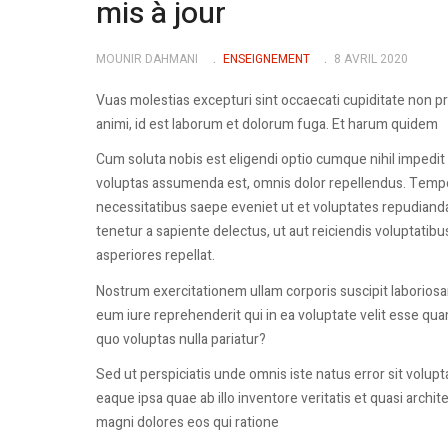
mis à jour
MOUNIR DAHMANI
ENSEIGNEMENT
8 AVRIL 2020
Vuas molestias excepturi sint occaecati cupiditate non pro
animi, id est laborum et dolorum fuga. Et harum quidem
Cum soluta nobis est eligendi optio cumque nihil imped
voluptas assumenda est, omnis dolor repellendus. Tempor
necessitatibus saepe eveniet ut et voluptates repudiand
tenetur a sapiente delectus, ut aut reiciendis voluptatib
asperiores repellat.
Nostrum exercitationem ullam corporis suscipit laborios
eum iure reprehenderit qui in ea voluptate velit esse qua
quo voluptas nulla pariatur?
Sed ut perspiciatis unde omnis iste natus error sit vol
eaque ipsa quae ab illo inventore veritatis et quasi archi
magni dolores eos qui ratione