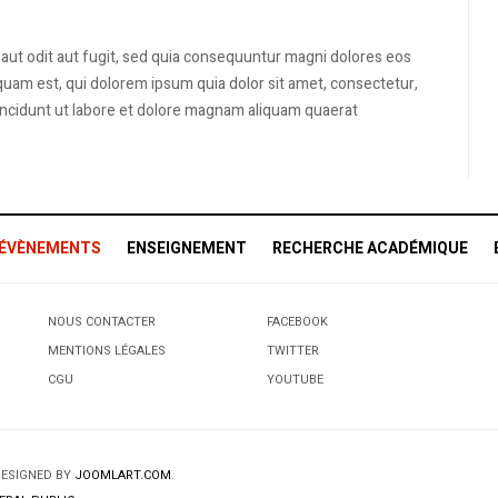
aut odit aut fugit, sed quia consequuntur magni dolores eos
uam est, qui dolorem ipsum quia dolor sit amet, consectetur,
incidunt ut labore et dolore magnam aliquam quaerat
 ÉVÈNEMENTS
ENSEIGNEMENT
RECHERCHE ACADÉMIQUE
NOUS CONTACTER
FACEBOOK
MENTIONS LÉGALES
TWITTER
CGU
YOUTUBE
DESIGNED BY
JOOMLART.COM
.