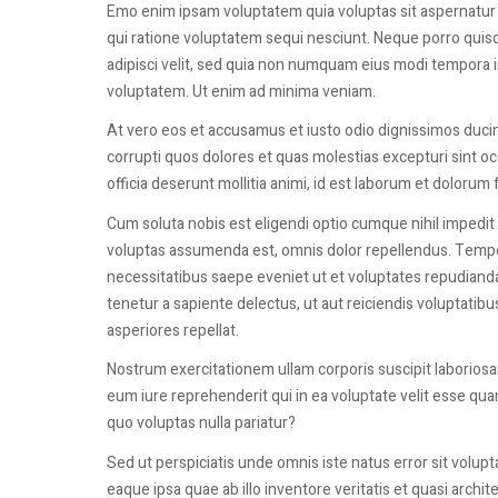
Emo enim ipsam voluptatem quia voluptas sit aspernatur 
qui ratione voluptatem sequi nesciunt. Neque porro quisq
adipisci velit, sed quia non numquam eius modi tempora 
voluptatem. Ut enim ad minima veniam.
At vero eos et accusamus et iusto odio dignissimos duci
corrupti quos dolores et quas molestias excepturi sint occ
officia deserunt mollitia animi, id est laborum et dolorum
Cum soluta nobis est eligendi optio cumque nihil imped
voluptas assumenda est, omnis dolor repellendus. Tempor
necessitatibus saepe eveniet ut et voluptates repudiand
tenetur a sapiente delectus, ut aut reiciendis voluptatib
asperiores repellat.
Nostrum exercitationem ullam corporis suscipit laborios
eum iure reprehenderit qui in ea voluptate velit esse qua
quo voluptas nulla pariatur?
Sed ut perspiciatis unde omnis iste natus error sit vol
eaque ipsa quae ab illo inventore veritatis et quasi archi