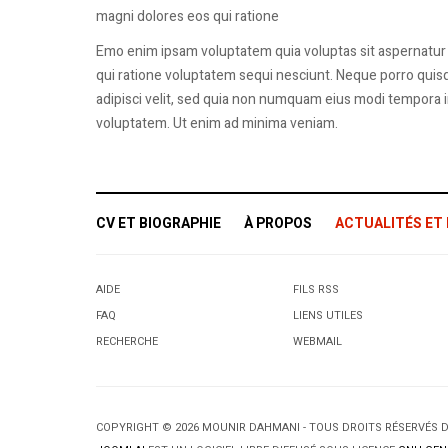
magni dolores eos qui ratione
Emo enim ipsam voluptatem quia voluptas sit aspernatur 
qui ratione voluptatem sequi nesciunt. Neque porro quisq
adipisci velit, sed quia non numquam eius modi tempora 
voluptatem. Ut enim ad minima veniam.
CV ET BIOGRAPHIE
À PROPOS
ACTUALITÉS ET
AIDE
FILS RSS
FAQ
LIENS UTILES
RECHERCHE
WEBMAIL
COPYRIGHT © 2026 MOUNIR DAHMANI - TOUS DROITS RÉSERVÉS 