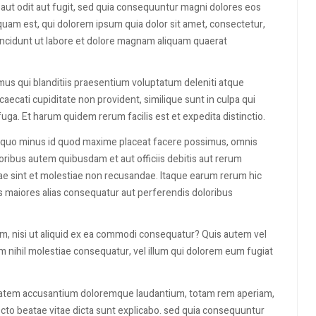
aut odit aut fugit, sed quia consequuntur magni dolores eos
uam est, qui dolorem ipsum quia dolor sit amet, consectetur,
incidunt ut labore et dolore magnam aliquam quaerat
mus qui blanditiis praesentium voluptatum deleniti atque
aecati cupiditate non provident, similique sunt in culpa qui
 fuga. Et harum quidem rerum facilis est et expedita distinctio.
it quo minus id quod maxime placeat facere possimus, omnis
ibus autem quibusdam et aut officiis debitis aut rerum
ae sint et molestiae non recusandae. Itaque earum rerum hic
us maiores alias consequatur aut perferendis doloribus
am, nisi ut aliquid ex ea commodi consequatur? Quis autem vel
m nihil molestiae consequatur, vel illum qui dolorem eum fugiat
uptatem accusantium doloremque laudantium, totam rem aperiam,
tecto beatae vitae dicta sunt explicabo. sed quia consequuntur