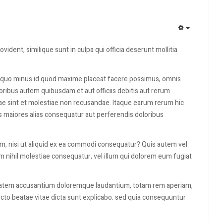
EMPTY
vident, similique sunt in culpa qui officia deserunt mollitia
it quo minus id quod maxime placeat facere possimus, omnis
ibus autem quibusdam et aut officiis debitis aut rerum
ae sint et molestiae non recusandae. Itaque earum rerum hic
us maiores alias consequatur aut perferendis doloribus
am, nisi ut aliquid ex ea commodi consequatur? Quis autem vel
m nihil molestiae consequatur, vel illum qui dolorem eum fugiat
uptatem accusantium doloremque laudantium, totam rem aperiam,
tecto beatae vitae dicta sunt explicabo. sed quia consequuntur