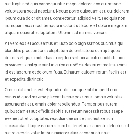
aut fugit, sed quia consequuntur magni dolores eos qui ratione
voluptatem sequi nesciunt. Neque porro quisquam est, qui dolorem
ipsum quia dolor sit amet, consectetur, adipisci velit, sed quia non
numquam eius modi tempora incidunt ut labore et dolore magnam
aliquam quaerat voluptatem. Ut enim ad minima veniam.
At vero eos et accusamus et iusto odio dignissimos ducimus qui
blanditiis praesentium voluptatum deleniti atque corrupti quos
dolores et quas molestias excepturi sint occaecati cupiditate non
provident, similique sunt in culpa qui officia deserunt mollitia animi,
id est laborum et dolorum fuga. Et harum quidem rerum facilis est
et expedita distinctio.
Cum soluta nobis est eligendi optio cumque nihil impedit quo
minus id quod maxime placeat facere possimus, omnis voluptas
assumenda est, omnis dolor repellendus. Temporibus autem
quibusdam et aut officiis debitis aut rerum necessitatibus saepe
eveniet ut et voluptates repudiandae sint et molestiae non
recusandae. Itaque earum rerum hic tenetur a sapiente delectus, ut
aut reiciendis voluptatibus maiores alias consequatur aut