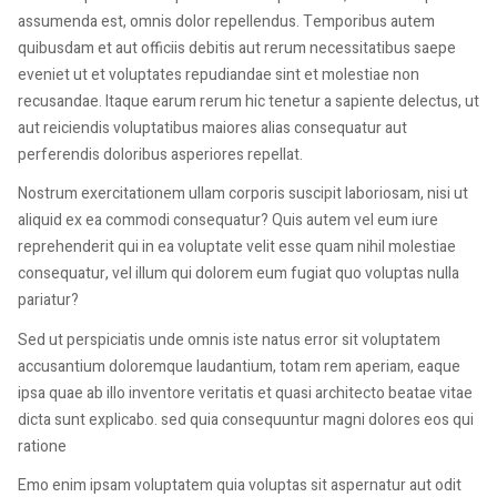
assumenda est, omnis dolor repellendus. Temporibus autem
quibusdam et aut officiis debitis aut rerum necessitatibus saepe
eveniet ut et voluptates repudiandae sint et molestiae non
recusandae. Itaque earum rerum hic tenetur a sapiente delectus, ut
aut reiciendis voluptatibus maiores alias consequatur aut
perferendis doloribus asperiores repellat.
Nostrum exercitationem ullam corporis suscipit laboriosam, nisi ut
aliquid ex ea commodi consequatur? Quis autem vel eum iure
reprehenderit qui in ea voluptate velit esse quam nihil molestiae
consequatur, vel illum qui dolorem eum fugiat quo voluptas nulla
pariatur?
Sed ut perspiciatis unde omnis iste natus error sit voluptatem
accusantium doloremque laudantium, totam rem aperiam, eaque
ipsa quae ab illo inventore veritatis et quasi architecto beatae vitae
dicta sunt explicabo. sed quia consequuntur magni dolores eos qui
ratione
Emo enim ipsam voluptatem quia voluptas sit aspernatur aut odit