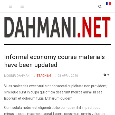
Informal economy course materials
have been updated
MOUNIR DAHMANI
TEACHING
08 APRIL 2020
EMP
Vuas molestias excepturi sint occaecati cupiditate non provident,
similique sunt in culpa qui officia deserunt mollitia animi, id est
laborum et dolorum fuga. Et harum quidem
Cum soluta nobis est eligendi optio cumque nihil impedit quo
minus id quod maxime placeat facere possimus, omnis voluptas