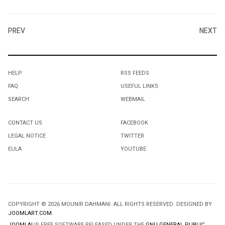
PREV
NEXT
HELP
RSS FEEDS
FAQ
USEFUL LINKS
SEARCH
WEBMAIL
CONTACT US
FACEBOOK
LEGAL NOTICE
TWITTER
EULA
YOUTUBE
COPYRIGHT © 2026 MOUNIR DAHMANI. ALL RIGHTS RESERVED. DESIGNED BY
JOOMLART.COM
.
JOOMLA!
IS FREE SOFTWARE RELEASED UNDER THE
GNU GENERAL PUBLIC