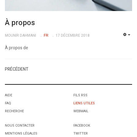
À propos
MOUNIR DAHMANI
FR
17 DÉCEMBRE 2018
EMP
À propos de
PRÉCÉDENT
AIDE
FILS RSS
FAQ
LIENS UTILES
RECHERCHE
WEBMAIL
NOUS CONTACTER
FACEBOOK
MENTIONS LÉGALES
TWITTER